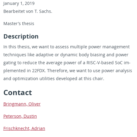
Jan­u­ary 1, 2019
Bear­beitet von T. Sachs.
Mas­ter’s the­sis
De­scrip­tion
In this the­sis, we want to as­sess mul­ti­ple power man­age­ment
tech­niques like adap­tive or dy­namic body bi­as­ing and power
gat­ing to re­duce the av­er­age power of a RISC-V-based SoC im­
ple­mented in 22FDX. There­fore, we want to use power analy­sis
and op­ti­miza­tion util­i­ties de­vel­oped at this chair.
Con­tact
Bring­mann, Oliver
Pe­ter­son, Dustin
Frischknecht, Adrian