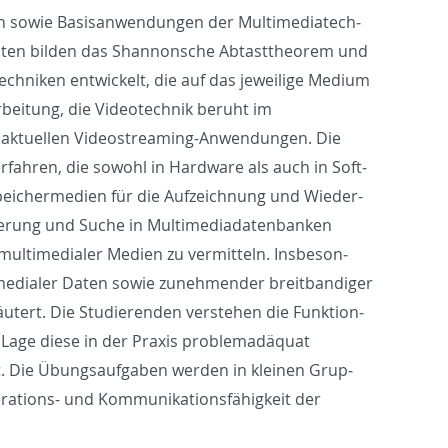
owie Ba­sisan­wen­dun­gen der Mul­ti­me­di­at­e­ch­
­daten bilden das Shan­non­sche Ab­tast­the­o­rem und
ch­niken en­twick­elt, die auf das jew­eilige Medium
ar­beitung, die Videotech­nik beruht im
u ak­tuellen Videostream­ing-An­wen­dun­gen. Die
­fahren, die sowohl in Hard­ware als auch in Soft­
e­icher­me­dien für die Aufze­ich­nung und Wieder­
herung und Suche in Mul­ti­me­di­a­daten­banken
ul­ti­me­di­aler Me­dien zu ver­mit­teln. Ins­beson­
e­di­aler Daten sowie zunehmender bre­it­bandi­ger
utert. Die Studieren­den ver­ste­hen die Funk­tion­
 Lage diese in der Praxis prob­le­madäquat
ert. Die Übungsauf­gaben wer­den in kleinen Grup­
er­a­tions- und Kom­mu­nika­tionsfähigkeit der