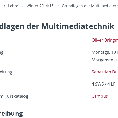
s
Lehre
Winter 2014/15
Grundlagen der Multimediatec
dlagen der Multimediatechnik
Oliver Bring
ng
Mon­tags, 10 c
Mor­gen­stell
eitung
Se­bas­t­ian B
4 SWS / 4 LP
im Kurskat­a­log
Cam­pus
ei­bung