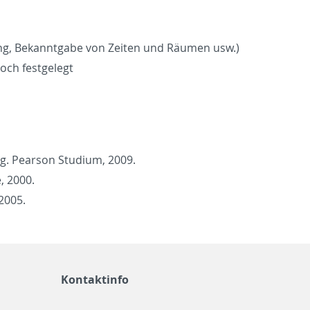
lung, Bekan­nt­gabe von Zeiten und Räumen usw.)
och fest­gelegt
ung. Pear­son Studium, 2009.
e, 2000.
 2005.
Kontaktinfo