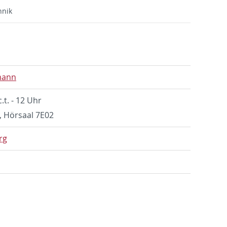
hnik
­mann
.t. - 12 Uhr
e, Hörsaal 7E02
urg