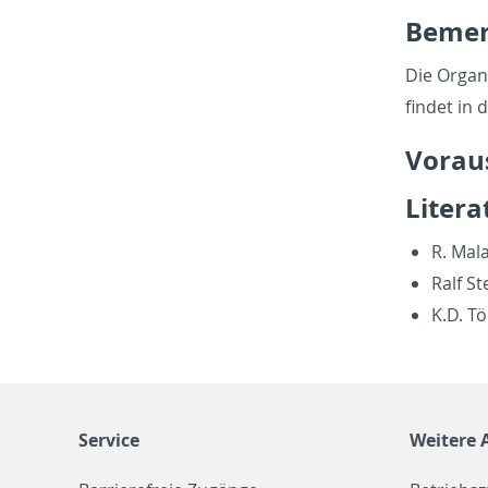
Be­me
Die Or­gan
findet in 
Vo­rau
Lit­er­
R. Mala
Ralf St
K.D. Tö
Service
Weitere 