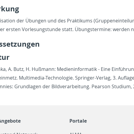
rkung
­i­sa­tion der Übun­gen und des Prak­tikums (Grup­penein­tei
der er­sten Vor­lesungstunde statt. Übung­ster­mine: wer­den n
s­set­zun­gen
atur
ka, A. Butz, H. Hußmann: Me­di­en­in­for­matik - Eine Einführ
ein­metz. Mul­ti­me­dia-Tech­nolo­gie. Springer-Ver­lag, 3. Au­flag
nnies: Grund­la­gen der Bild­ver­ar­beitung. Pear­son Studium,
Angebote
Portale