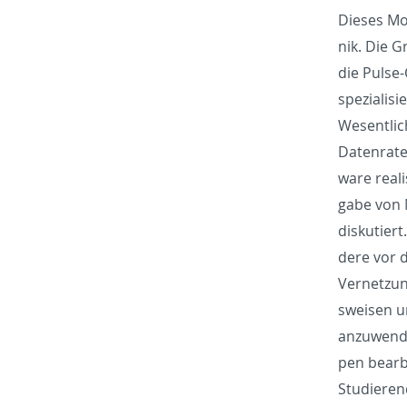
Dieses Mod
nik. Die G
die Pulse-
spezial­is
Wesentlich
Daten­rate
ware re­al
gabe von M
disku­tiert
dere vor d
Ver­net­zu
sweisen un
anzuwen­de
pen bear­b
Studieren