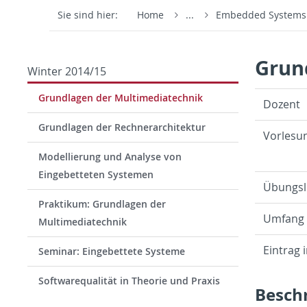
Sie sind hier:
Home
...
Embedded System
Grun
Winter 2014/15
Grundlagen der Multimediatechnik
Dozent
Grundlagen der Rechnerarchitektur
Vor­lesu
Modellierung und Analyse von
Eingebetteten Systemen
Übungsl
Praktikum: Grundlagen der
Um­fang
Multimediatechnik
Ein­trag 
Seminar: Eingebettete Systeme
Softwarequalität in Theorie und Praxis
Beschr