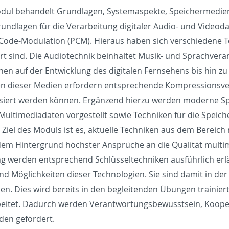
ul be­han­delt Grund­la­gen, Sys­temaspekte, Spe­icher­me­dien s
rund­la­gen für die Ve­r­ar­beitung dig­i­taler Au­dio- und Video
Code-Mod­u­la­tion (PCM). Hi­er­aus haben sich ver­schiedene Te
iert sind. Die Au­diotech­nik bein­hal­tet Musik- und Sprachver­
en auf der En­twick­lung des dig­i­talen Fernse­hens bis hin z
n dieser Me­dien er­fordern entsprechende Kom­pres­sionsver
­isiert wer­den können. Ergänzend hi­erzu wer­den mod­erne Sp
ul­ti­me­di­a­daten vorgestellt sowie Tech­niken für die Spe­ic
. Ziel des Moduls ist es, ak­tuelle Tech­niken aus dem Bere­ich m
em Hin­ter­grund höchster Ansprüche an die Qualität mul­ti­m
ng wer­den entsprechend Schlüssel­tech­niken ausführlich erlä
d Möglichkeiten dieser Tech­nolo­gien. Sie sind damit in der
n. Dies wird bere­its in den be­glei­t­en­den Übun­gen traini
eitet. Dadurch wer­den Ve­r­ant­wor­tungs­be­wusst­sein, Ko­op­
­den gefördert.