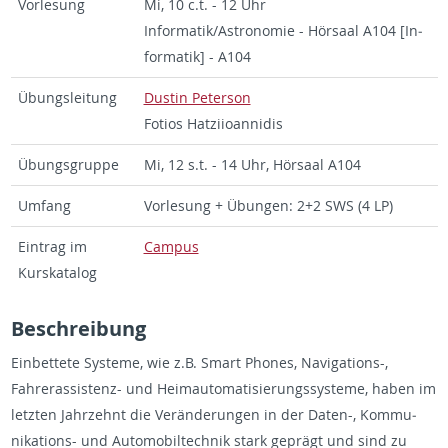
Vor­lesung
Mi, 10 c.t. - 12 Uhr
In­for­matik/As­tronomie - Hörsaal A104 [In­
for­matik] - A104
Übungsleitung
Dustin Pe­ter­son
Fo­tios Hatzi­ioan­ni­dis
Übungs­gruppe
Mi, 12 s.t. - 14 Uhr, Hörsaal A104
Um­fang
Vor­lesung + Übun­gen: 2+2 SWS (4 LP)
Ein­trag im
Cam­pus
Kurskat­a­log
Beschrei­bung
Ein­bet­tete Sys­teme, wie z.B. Smart Phones, Nav­i­ga­tions-,
Fahreras­sis­tenz- und Heimau­toma­tisierungssys­teme, haben im
let­zten Jahrzehnt die Veränderun­gen in der Daten-, Kom­mu­
nika­tions- und Au­to­mo­bil­tech­nik stark geprägt und sind zu