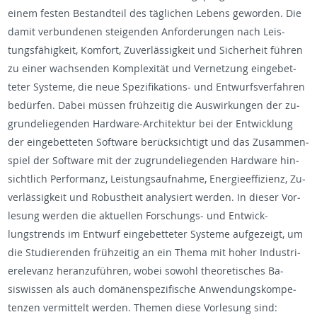
einem fes­ten Be­standteil des täglichen Lebens gewor­den. Die
damit ver­bun­de­nen steigen­den An­forderun­gen nach Leis­
tungsfähigkeit, Kom­fort, Zu­verlässigkeit und Sicher­heit führen
zu einer wach­senden Kom­plexität und Ver­net­zung einge­bet­
teter Sys­teme, die neue Spez­i­fika­tions- und En­twurfsver­fahren
bedürfen. Dabei müssen frühzeitig die Auswirkun­gen der zu­
grun­deliegen­den Hard­ware-Ar­chitek­tur bei der En­twick­lung
der einge­bet­teten Soft­ware berück­sichtigt und das Zusam­men­
spiel der Soft­ware mit der zu­grun­deliegen­den Hard­ware hin­
sichtlich Per­for­manz, Leis­tungsauf­nahme, En­ergieef­fizienz, Zu­
verlässigkeit und Ro­bus­theit analysiert wer­den. In dieser Vor­
lesung wer­den die ak­tuellen Forschungs- und En­twick­
lungstrends im En­twurf einge­bet­teter Sys­teme aufgezeigt, um
die Studieren­den frühzeitig an ein Thema mit hoher In­dus­tri­
erel­e­vanz her­anzuführen, wobei sowohl the­o­retis­ches Ba­
siswis­sen als auch domänen­spez­i­fis­che An­wen­dungskom­pe­
ten­zen ver­mit­telt wer­den. The­men diese Vor­lesung sind: