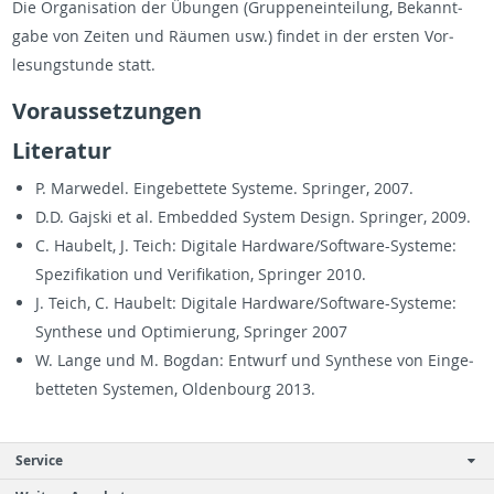
Die Or­gan­i­sa­tion der Übun­gen (Grup­penein­teilung, Bekan­nt­
gabe von Zeiten und Räumen usw.) findet in der er­sten Vor­
lesungstunde statt.
Vo­raus­set­zun­gen
Lit­er­atur
P. Mar­wedel. Einge­bet­tete Sys­teme. Springer, 2007.
D.D. Gajski et al. Em­bed­ded Sys­tem De­sign. Springer, 2009.
C. Haubelt, J. Teich: Dig­i­tale Hard­ware/Soft­ware-Sys­teme:
Spez­i­fika­tion und Ver­i­fika­tion, Springer 2010.
J. Teich, C. Haubelt: Dig­i­tale Hard­ware/Soft­ware-Sys­teme:
Syn­these und Op­ti­mierung, Springer 2007
W. Lange und M. Bog­dan: En­twurf und Syn­these von Einge­
bet­teten Sys­te­men, Old­en­bourg 2013.
Service