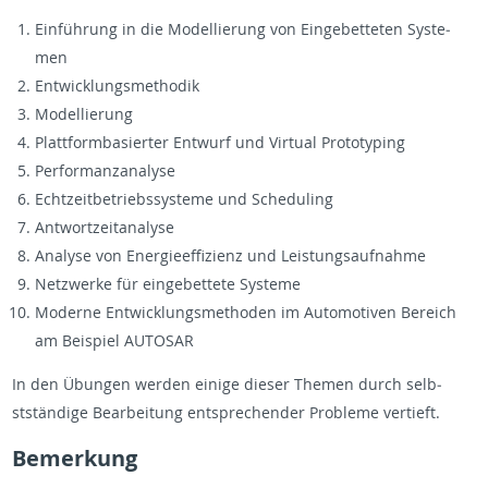
Einführung in die Mod­el­lierung von Einge­bet­teten Sys­te­
men
En­twick­lungsmethodik
Mod­el­lierung
Plat­tform­basierter En­twurf und Vir­tual Pro­to­typ­ing
Per­for­man­z­analyse
Echtzeit­be­trieb­ssys­teme und Sched­ul­ing
Antwortzei­t­analyse
Analyse von En­ergieef­fizienz und Leis­tungsauf­nahme
Net­zw­erke für einge­bet­tete Sys­teme
Mod­erne En­twick­lungsmeth­o­den im Au­to­mo­tiven Bere­ich
am Beispiel AU­TOSAR
In den Übun­gen wer­den einige dieser The­men durch selb­
stständige Bear­beitung entsprechen­der Prob­leme ver­tieft.
Be­merkung