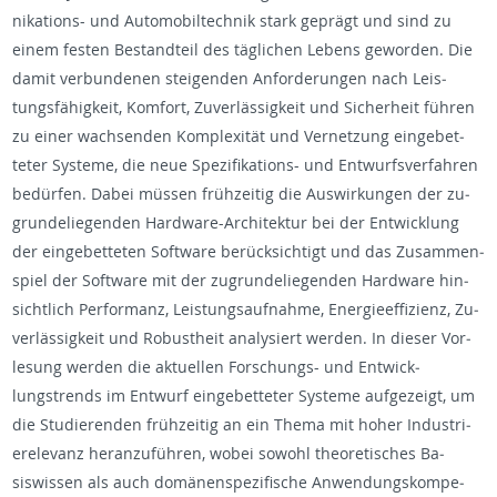
nika­tions- und Au­to­mo­bil­tech­nik stark geprägt und sind zu
einem fes­ten Be­standteil des täglichen Lebens gewor­den. Die
damit ver­bun­de­nen steigen­den An­forderun­gen nach Leis­
tungsfähigkeit, Kom­fort, Zu­verlässigkeit und Sicher­heit führen
zu einer wach­senden Kom­plexität und Ver­net­zung einge­bet­
teter Sys­teme, die neue Spez­i­fika­tions- und En­twurfsver­fahren
bedürfen. Dabei müssen frühzeitig die Auswirkun­gen der zu­
grun­deliegen­den Hard­ware-Ar­chitek­tur bei der En­twick­lung
der einge­bet­teten Soft­ware berück­sichtigt und das Zusam­men­
spiel der Soft­ware mit der zu­grun­deliegen­den Hard­ware hin­
sichtlich Per­for­manz, Leis­tungsauf­nahme, En­ergieef­fizienz, Zu­
verlässigkeit und Ro­bus­theit analysiert wer­den. In dieser Vor­
lesung wer­den die ak­tuellen Forschungs- und En­twick­
lungstrends im En­twurf einge­bet­teter Sys­teme aufgezeigt, um
die Studieren­den frühzeitig an ein Thema mit hoher In­dus­tri­
erel­e­vanz her­anzuführen, wobei sowohl the­o­retis­ches Ba­
siswis­sen als auch domänen­spez­i­fis­che An­wen­dungskom­pe­