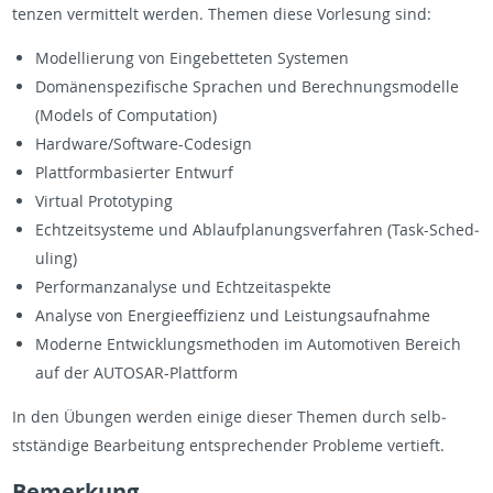
ten­zen ver­mit­telt wer­den. The­men diese Vor­lesung sind:
Mod­el­lierung von Einge­bet­teten Sys­te­men
Domänen­spez­i­fis­che Sprachen und Berech­nungsmod­elle
(Mod­els of Com­pu­ta­tion)
Hard­ware/Soft­ware-Code­sign
Plat­tform­basierter En­twurf
Vir­tual Pro­to­typ­ing
Echtzeit­sys­teme und Ablauf­pla­nungsver­fahren (Task-Sched­
ul­ing)
Per­for­man­z­analyse und Echtzeitaspekte
Analyse von En­ergieef­fizienz und Leis­tungsauf­nahme
Mod­erne En­twick­lungsmeth­o­den im Au­to­mo­tiven Bere­ich
auf der AU­TOSAR-Plat­tform
In den Übun­gen wer­den einige dieser The­men durch selb­
stständige Bear­beitung entsprechen­der Prob­leme ver­tieft.
Be­merkung