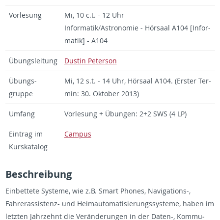
Vor­lesung
Mi, 10 c.t. - 12 Uhr
In­for­matik/As­tronomie - Hörsaal A104 [In­for­
matik] - A104
Übungsleitung
Dustin Pe­ter­son
Übungs­
Mi, 12 s.t. - 14 Uhr, Hörsaal A104. (Er­ster Ter­
gruppe
min: 30. Ok­to­ber 2013)
Um­fang
Vor­lesung + Übun­gen: 2+2 SWS (4 LP)
Ein­trag im
Cam­pus
Kurskat­a­log
Beschrei­bung
Ein­bet­tete Sys­teme, wie z.B. Smart Phones, Nav­i­ga­tions-,
Fahreras­sis­tenz- und Heimau­toma­tisierungssys­teme, haben im
let­zten Jahrzehnt die Veränderun­gen in der Daten-, Kom­mu­