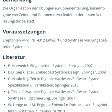
Die Or­gan­i­sa­tion der Übun­gen (Grup­penein­teilung, Bekan­nt­
gabe von Zeiten und Räumen usw.) findet in der er­sten Vor­
lesungstunde statt.
Vo­raus­set­zun­gen
Emp­fohlen wird INF 4312 En­twurf und Syn­these von Einge­bet­
teten Sys­te­men
Lit­er­atur
P. Mar­wedel. Einge­bet­tete Sys­teme. Springer, 2007
D.D. Gajski et al. Em­bed­ded Sys­tem De­sign. Springer, 2009.
C. Haubelt, J. Teich: Dig­i­tale Hard­ware/Soft­ware-Sys­teme:
Spez­i­fika­tion u. Ver­i­fika­tion, Springer 2010
J. Teich, C. Haubelt: Dig­i­tale Hard­ware/Soft­ware-Sys­teme:
Syn­these u. Op­ti­mierung, Springer 2007
W. Lange und M. Bog­dan: En­twurf n Syn­these von Einge­bet­
teten Sys­te­men, Old­en­bourg 2013