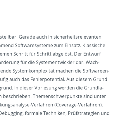
ll­bar. Ger­ade auch in sicher­heit­srel­e­van­ten
mend Soft­waresys­teme zum Ein­satz. Klas­sis­che
­men Schritt für Schritt abgelöst. Der En­twurf
rderung für die Sys­te­men­twick­ler dar. Wach­
igende Sys­temkom­plexität machen die Soft­wa­reen­
ufig auch das Fehler­po­ten­tial. Aus diesem Grund
rund. In dieser Vor­lesung wer­den die Grund­la­
men beschrieben. The­men­schw­er­punkte sind unter
k­ungs­analyse-Ver­fahren (Cov­er­age-Ver­fahren),
 De­bug­ging, for­male Tech­niken, Prüfs­trate­gien und