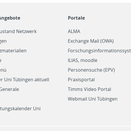
Angebote
Portale
zustand Netzwerk
ALMA
gen
Exchange Mail (OWA)
zmaterialien
Forschungsinformationssyst
e
ILIAS, moodle
enü
Personensuche (EPV)
r Uni Tübingen aktuell
Praxisportal
Generale
Timms Video Portal
Webmail Uni Tübingen
ltungskalender Uni