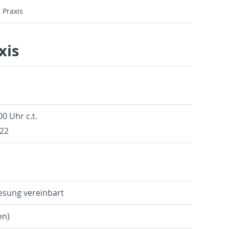
 Praxis
xis
00 Uhr c.t.
122
lesung vere­in­bart
en)