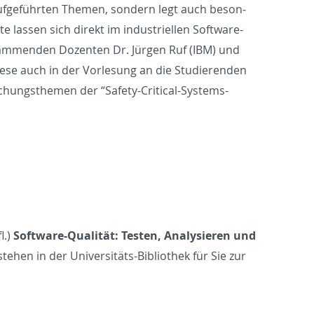
 aufgeführten The­men, son­dern legt auch beson­
te lassen sich di­rekt im in­dus­triellen Soft­ware-
 stam­menden Dozen­ten Dr. Jürgen Ruf (IBM) und
iese auch in der Vor­lesung an die Studieren­den
chungs­the­men der “Safety-Crit­i­cal-Sys­tems-
l.)
Soft­ware-Qualität: Testen, Analysieren und
e­hen in der Uni­ver­sitäts-Bib­lio­thek für Sie zur