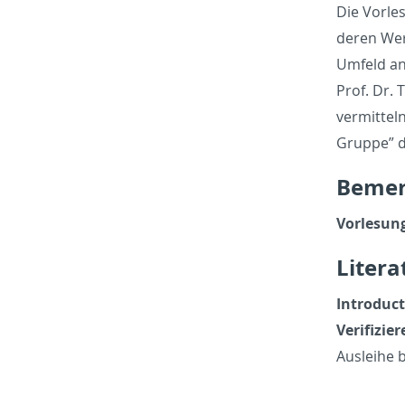
Die Vor­le
deren Wert 
Um­feld an
Prof. Dr. 
ver­mit­te
Gruppe” de
Be­me
Vor­lesun
Lit­er­
In­tro­duc
Ver­i­fizi
Ausleihe b