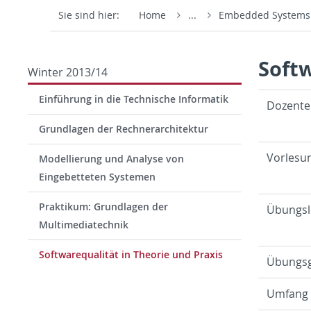
Sie sind hier:
Home
...
Embedded System
Softw
Winter 2013/14
Einführung in die Technische Informatik
Dozen­t
Grundlagen der Rechnerarchitektur
Vor­lesu
Modellierung und Analyse von
Eingebetteten Systemen
Praktikum: Grundlagen der
Übungsl
Multimediatechnik
Softwarequalität in Theorie und Praxis
Übungs­
Um­fang