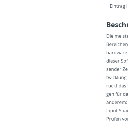
Ein­trag 
Beschr
Die meis­t
Bere­ichen
hard­ware-
dieser Sof
sender Zei
twick­lung
rückt das 
gen für da
an­derem: 
Input Spac
Prüfen von