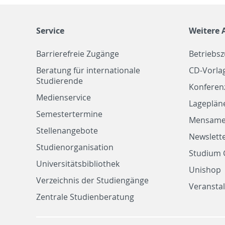
Service
Weitere 
Barrierefreie Zugänge
Betriebs
Beratung für internationale
CD-Vorla
Studierende
Konferen
Medienservice
Lageplän
Semestertermine
Mensam
Stellenangebote
Newslette
Studienorganisation
Studium 
Universitätsbibliothek
Unishop
Verzeichnis der Studiengänge
Veransta
Zentrale Studienberatung