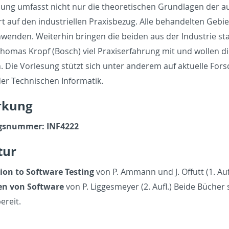
sung um­fasst nicht nur die the­o­retis­chen Grund­la­gen der
auf den in­dus­triellen Prax­is­bezug. Alle be­han­del­ten Ge­bi­e
­wen­den. Weit­er­hin brin­gen die bei­den aus der In­dus­trie
Thomas Kropf (Bosch) viel Praxis­er­fahrung mit und wollen d
ln. Die Vor­lesung stützt sich unter an­derem auf ak­tuelle Fors
r Tech­nis­chen In­for­matik.
rkung
gsnum­mer: IN­F4222
atur
­tion to Soft­ware Test­ing
von P. Am­mann und J. Of­futt (1. Auf
eren von Soft­ware
von P. Ligges­meyer (2. Aufl.) Beide Bücher st
ereit.