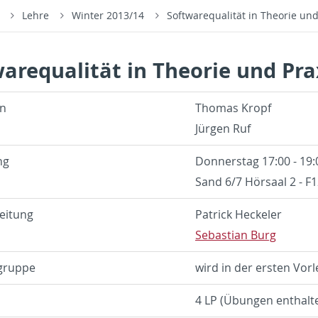
s
Lehre
Winter 2013/14
Softwarequalität in Theorie und
arequalität in Theorie und Pra
en
Thomas Kropf
Jürgen Ruf
ng
Don­ner­stag 17:00 - 19:
Sand 6/7 Hörsaal 2 - F
eitung
Patrick Heck­eler
Se­bas­t­ian Burg
gruppe
wird in der er­sten Vor­
4 LP (Übun­gen en­thal­t