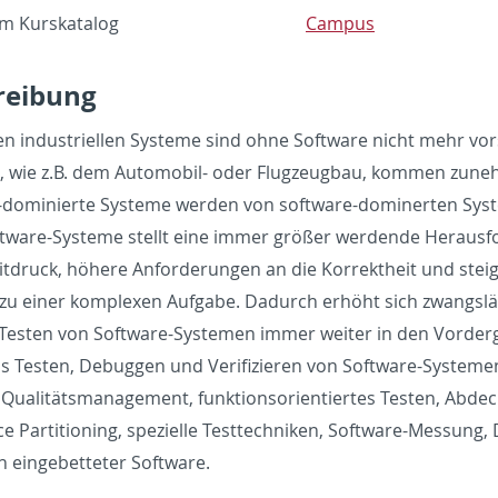
im Kurskat­a­log
Cam­pus
ei­bung
en in­dus­triellen Sys­teme sind ohne Soft­ware nicht mehr vorste
, wie z.B. dem Au­to­mo­bil- oder Flugzeug­bau, kom­men zuneh
do­minierte Sys­teme wer­den von soft­ware-domin­erten Sys­te
t­ware-Sys­teme stellt eine immer größer wer­dende Her­aus­fo
t­druck, höhere An­forderun­gen an die Ko­r­rek­theit und ste
 zu einer kom­plexen Auf­gabe. Dadurch erhöht sich zwangslä
Testen von Soft­ware-Sys­te­men immer weiter in den Vorder­g
s Testen, De­buggen und Ver­i­fizieren von Soft­ware-Sys­te­
Qualitäts­man­age­ment, funk­tion­sori­en­tiertes Testen, Ab­dec
e Par­ti­tion­ing, spezielle Test­tech­niken, Soft­ware-Mes­sung,
 einge­bet­teter Soft­ware.