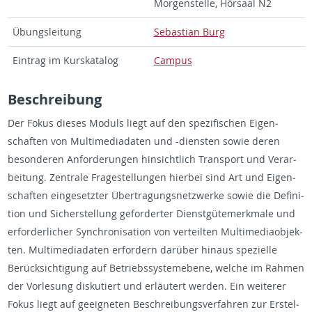
Mor­gen­stelle, Hörsaal N2
Übungsleitung
Se­bas­t­ian Burg
Ein­trag im Kurskat­a­log
Cam­pus
Beschrei­bung
Der Fokus dieses Moduls liegt auf den spez­i­fis­chen Eigen­
schaften von Mul­ti­me­di­a­daten und -di­en­sten sowie deren
beson­deren An­forderun­gen hin­sichtlich Trans­port und Ve­r­ar­
beitung. Zen­trale Fragestel­lun­gen hi­er­bei sind Art und Eigen­
schaften einge­set­zter Übertra­gungsnet­zw­erke sowie die De­f­i­n­i­
tion und Sich­er­stel­lung geforderter Di­en­stgütemerk­male und
er­forder­licher Syn­chro­ni­sa­tion von verteil­ten Mul­ti­me­diaob­jek­
ten. Mul­ti­me­di­a­daten er­fordern darüber hin­aus spezielle
Berück­sich­ti­gung auf Be­trieb­ssys­te­mebene, welche im Rah­men
der Vor­lesung disku­tiert und erläutert wer­den. Ein weit­erer
Fokus liegt auf geeigneten Beschrei­bungsver­fahren zur Er­stel­