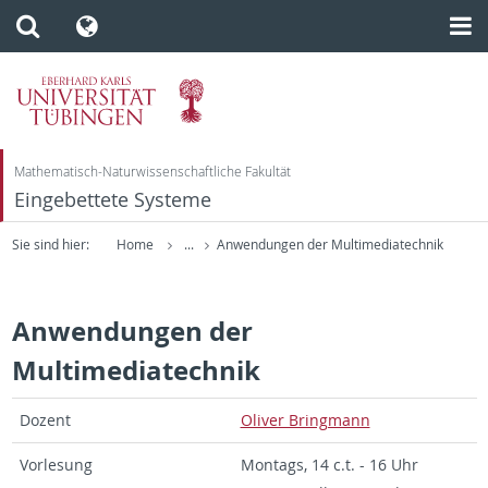
Mathematisch-Naturwissenschaftliche Fakultät
Eingebettete Systeme
Sie sind hier:
Home
...
Anwendungen der Multimediatechnik
Anwendungen der
Multimediatechnik
Dozent
Oliver Bring­mann
Vor­lesung
Mon­tags, 14 c.t. - 16 Uhr