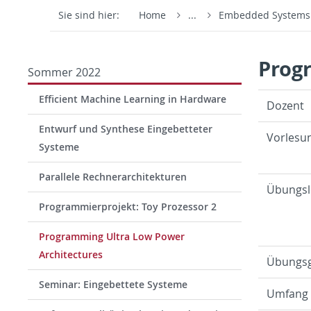
Sie sind hier:
Home
...
Embedded System
Prog
Sommer 2022
Efficient Machine Learning in Hardware
Dozent
Entwurf und Synthese Eingebetteter
Vor­lesu
Systeme
Parallele Rechnerarchitekturen
Übungsl
Programmierprojekt: Toy Prozessor 2
Programming Ultra Low Power
Architectures
Übungs­
Seminar: Eingebettete Systeme
Um­fang