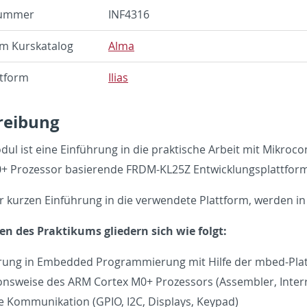
num­mer
IN­F4316
im Kurskat­a­log
Alma
­tform
Ilias
ei­bung
ul ist eine Einführung in die prak­tis­che Ar­beit mit Mikro­c
+ Prozes­sor basierende FRDM-KL25Z En­twick­lungsplat­tform
 kurzen Einführung in die ver­wen­dete Plat­tform, wer­den in
en des Prak­tikums gliedern sich wie folgt:
rung in Em­bed­ded Pro­gram­mierung mit Hilfe der mbed-Plat
on­sweise des ARM Cor­tex M0+ Prozes­sors (As­sem­bler, In­ter­
e Kom­mu­nika­tion (GPIO, I2C, Dis­plays, Key­pad)