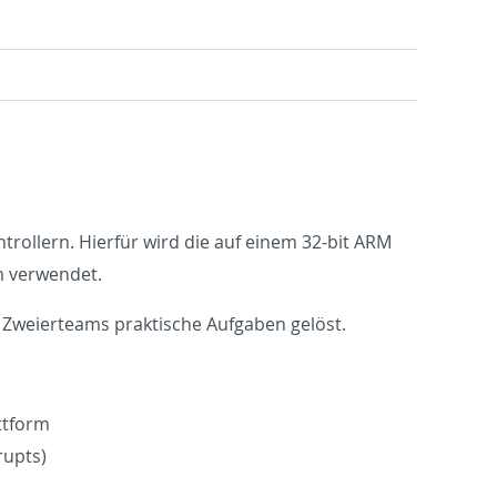
on­trollern. Hierfür wird die auf einem 32-bit ARM
 ver­wen­det.
 Zweierteams prak­tis­che Auf­gaben gelöst.
­tform
rupts)