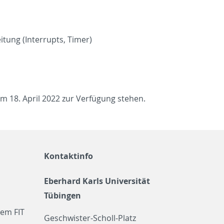
tung (In­ter­rupts, Timer)
dem 18. April 2022 zur Verfügung ste­hen.
Kontaktinfo
Eberhard Karls Universität
Tübingen
em FIT
Geschwister-Scholl-Platz