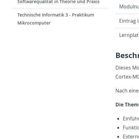
Softwarequalität in Theorie und Praxis
Mod­ul­
Technische Informatik 3 - Praktikum
Ein­trag 
Mikrocomputer
Lern­plat
Beschr
Dieses Mod
Cor­tex-M0
Nach einer
Die The­m
Einfüh
Funk­ti
Ex­tern