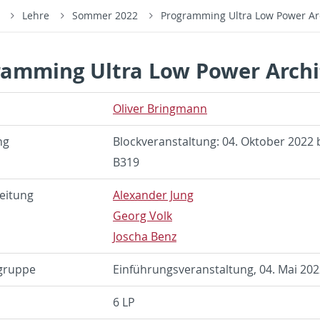
s
Lehre
Sommer 2022
Programming Ultra Low Power Ar
ramming Ultra Low Power Archi
Oliver Bring­mann
ng
Block­ver­anstal­tung: 04. Ok­to­ber 2022 
B319
eitung
Alexan­der Jung
Georg Volk
Joscha Benz
gruppe
Einführungsver­anstal­tung, 04. Mai 2022
6 LP