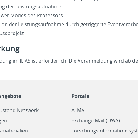
ng der Leis­tungsauf­nahme
wer Modes des Prozes­sors
tion der Leis­tungsauf­nahme durch getrig­gerte Eventver­ar­bei
usspro­jekt
rkung
­dung im ILIAS ist er­forder­lich. Die Vo­ran­mel­dung wird ab 
Angebote
Portale
zustand Netzwerk
ALMA
gen
Exchange Mail (OWA)
zmaterialien
Forschungsinformationssyst