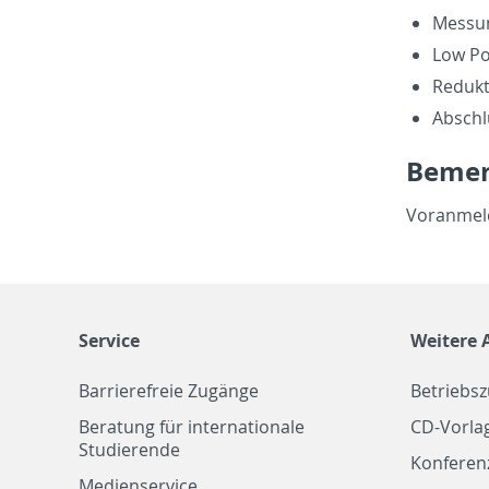
Mes­su
Low Po
Re­duk­
Ab­schl
Be­me
Vo­ran­mel
Service
Weitere 
Barrierefreie Zugänge
Betriebs
Beratung für internationale
CD-Vorla
Studierende
Konferen
Medienservice