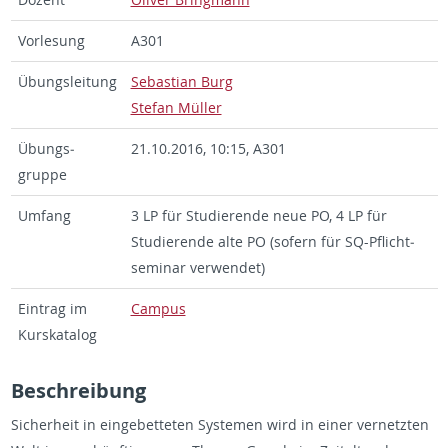
Vor­lesung
A301
Übungsleitung
Se­bas­t­ian Burg
Ste­fan Müller
Übungs­
21.10.2016, 10:15, A301
gruppe
Um­fang
3 LP für Studierende neue PO, 4 LP für
Studierende alte PO (sofern für SQ-Pflicht­
sem­i­nar ver­wen­det)
Ein­trag im
Cam­pus
Kurskat­a­log
Beschrei­bung
Sicher­heit in einge­bet­teten Sys­te­men wird in einer ver­net­zten