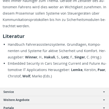
Welt immer häuftiger zum Thema. Ger­ade im Zeital­ter des au­
tonomen Fahrens wird dies weiter an Wichtigkeit zunehmen. In
diesem Pros­em­i­nar sollen Sys­teme von Steuergeräten über
Kom­mu­nika­tion­spro­tokollen bis hin zu Sicher­heitsmod­ulen be­
tra­chtet wer­den.
Lit­er­atur
Hand­buch Fahreras­sis­ten­zsys­teme. Grund­la­gen, Kom­po­
nen­ten und Sys­teme für ak­tive Sicher­heit und Kom­fort. Her­
aus­ge­ber:
Win­ner
, H.,
Hakuli
, S.,
Lotz
, F.,
Singer
, C. (Hrsg.)
Em­bed­ded Se­cu­rity in Cars Se­cur­ing Cur­rent and Fu­ture Au­
to­mo­tive IT Ap­pli­ca­tions Her­aus­ge­ber:
Lemke
, Ker­stin,
Paar
,
Christof,
Wolf
, Marko (Eds.)
Service
Weitere Angebote
Portale