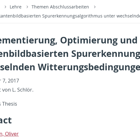
s
Lehre
Themen Abschlussarbeiten
 kantenbildbasierten Spurerkennungsalgorithmus unter wechseln
ementierung, Optimierung und 
enbildbasierten Spurerkennung
selnden Witterungsbedingung
r 7, 2017
t von L. Schlör.
s The­sis
act
, Oliver