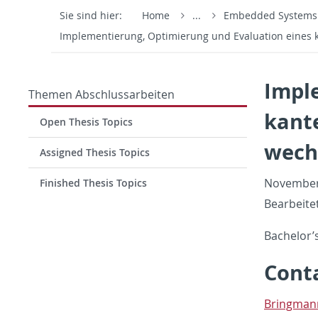
Sie sind hier:
Home
...
Embedded System
Implementierung, Optimierung und Evaluation eines
Impl
Themen Abschlussarbeiten
kant
Open Thesis Topics
wech
Assigned Thesis Topics
No­vem­be
Finished Thesis Topics
Bear­beite
Bach­e­lor’
Con­t
Bring­mann