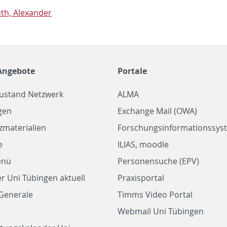
th, Alexan­der
Angebote
Portale
zustand Netzwerk
ALMA
gen
Exchange Mail (OWA)
zmaterialien
Forschungsinformationssyst
e
ILIAS, moodle
enü
Personensuche (EPV)
r Uni Tübingen aktuell
Praxisportal
Generale
Timms Video Portal
Webmail Uni Tübingen