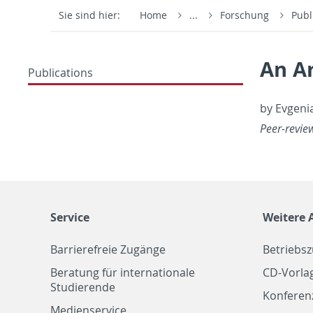
Sie sind hier:
Home
...
Forschung
Publ
An Ar
Publications
by Evge­nia
Peer-re­vie
Service
Weitere 
Barrierefreie Zugänge
Betriebs
Beratung für internationale
CD-Vorla
Studierende
Konferen
Medienservice