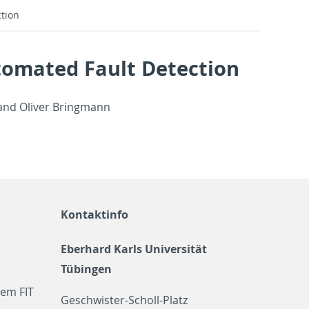
ction
utomated Fault Detection
l, and Oliver Bring­mann
Kontaktinfo
Eberhard Karls Universität
Tübingen
em FIT
Geschwister-Scholl-Platz