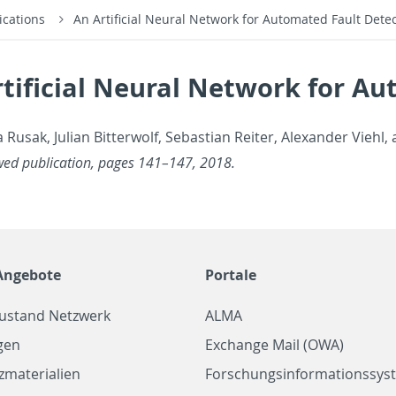
ications
An Artificial Neural Network for Automated Fault Dete
tificial Neural Network for A
 Rusak, Ju­lian Bit­ter­wolf, Se­bas­t­ian Re­iter, Alexan­der Vieh
wed pub­li­ca­tion, pages 141–147, 2018.
Angebote
Portale
zustand Netzwerk
ALMA
gen
Exchange Mail (OWA)
zmaterialien
Forschungsinformationssyst