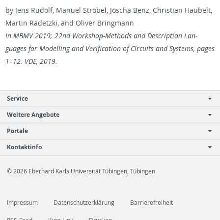
by Jens Rudolf, Manuel Stro­bel, Joscha Benz, Chris­t­ian Haubelt,
Mar­tin Radet­zki, and Oliver Bring­mann
In MBMV 2019; 22nd Work­shop-Meth­ods and De­scrip­tion Lan­
guages for Mod­el­ling and Ver­i­fi­ca­tion of Cir­cuits and Sys­tems, pages
1–12. VDE, 2019.
Service
Weitere Angebote
Portale
Kontaktinfo
© 2026 Eberhard Karls Universität Tübingen, Tübingen
Impressum
Datenschutzerklärung
Barrierefreiheit