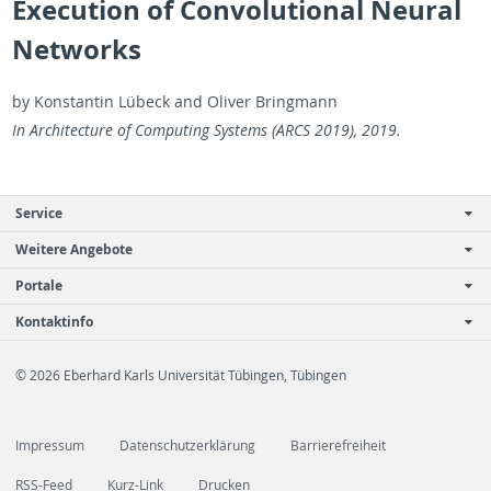
Execution of Convolutional Neural
Networks
by Kon­stan­tin Lübeck and Oliver Bring­mann
In Ar­chi­tec­ture of Com­put­ing Sys­tems (ARCS 2019), 2019.
Service
Weitere Angebote
Portale
Kontaktinfo
© 2026 Eberhard Karls Universität Tübingen, Tübingen
Impressum
Datenschutzerklärung
Barrierefreiheit
RSS-Feed
Kurz-Link
Drucken