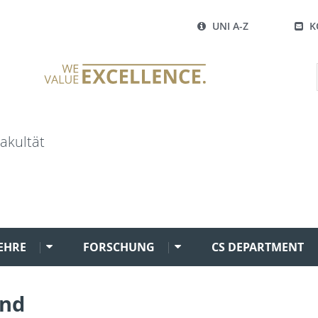
UNI A-Z
K
akultät
EHRE
FORSCHUNG
CS DEPARTMENT
und