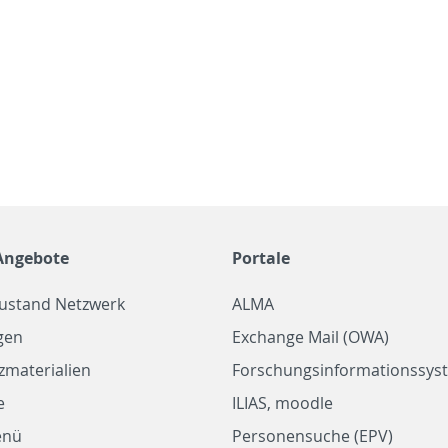
Angebote
Portale
zustand Netzwerk
ALMA
gen
Exchange Mail (OWA)
zmaterialien
Forschungsinformationssyst
e
ILIAS, moodle
enü
Personensuche (EPV)