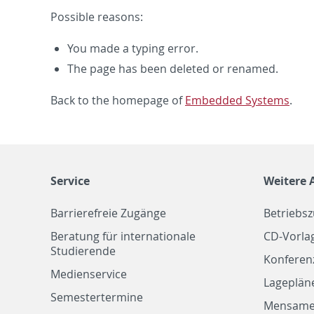
Pos­si­ble rea­sons:
You made a typ­ing error.
The page has been deleted or re­named.
Back to the home­page of
Em­bed­ded Sys­tems
.
Service
Weitere 
Barrierefreie Zugänge
Betriebs
Beratung für internationale
CD-Vorla
Studierende
Konferen
Medienservice
Lageplän
Semestertermine
Mensam