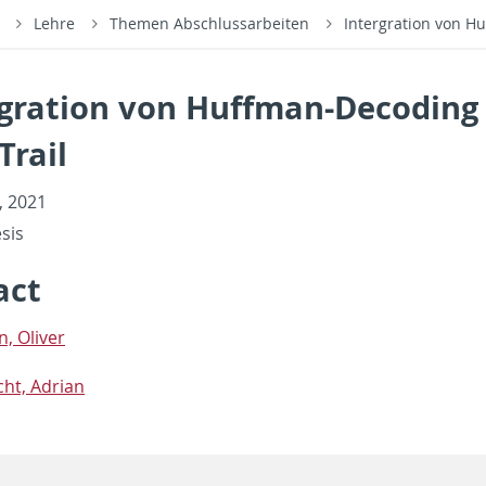
s
Lehre
Themen Abschlussarbeiten
Intergration von Hu
gration von Huffman-Decoding 
Trail
1, 2021
­sis
act
, Oliver
cht, Adrian