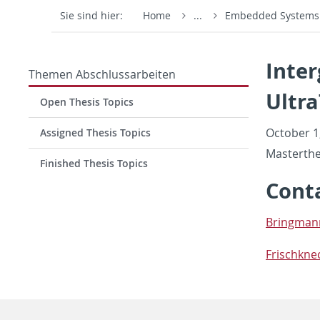
Sie sind hier:
Home
...
Embedded System
Inter
Themen Abschlussarbeiten
Ultra
Open Thesis Topics
Oc­to­ber 
Assigned Thesis Topics
Mas­terthe
Finished Thesis Topics
Con­t
Bring­mann
Frischkne