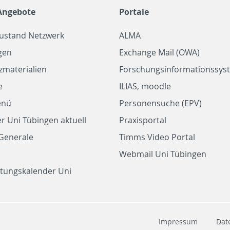
Angebote
Portale
zustand Netzwerk
ALMA
gen
Exchange Mail (OWA)
zmaterialien
Forschungsinformationssyst
e
ILIAS, moodle
enü
Personensuche (EPV)
r Uni Tübingen aktuell
Praxisportal
Generale
Timms Video Portal
Webmail Uni Tübingen
ltungskalender Uni
Impressum
Dat