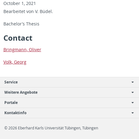
Oc­to­ber 1, 2021
Bear­beitet von V. Büdel.
Bach­e­lor’s The­sis
Con­tact
Bring­mann, Oliver
Volk, Georg
Service
Weitere Angebote
Portale
Kontaktinfo
© 2026 Eberhard Karls Universität Tübingen, Tübingen