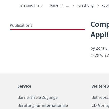
Sie sind hier:
Home
...
Forschung
Publ
Comp
Publications
Appli
by Zora Sl
In 2016 12t
Service
Weitere 
Barrierefreie Zugänge
Betriebs
Beratung für internationale
CD-Vorla