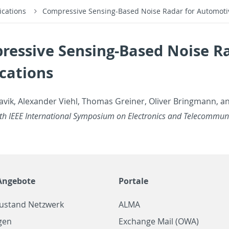
ications
Compressive Sensing-Based Noise Radar for Automotiv
ressive Sensing-Based Noise R
cations
avik, Alexan­der Viehl, Thomas Greiner, Oliver Bring­mann, an
h IEEE In­ter­na­tional Sym­po­sium on Elec­tron­ics and Telecom­mu­n
Angebote
Portale
zustand Netzwerk
ALMA
gen
Exchange Mail (OWA)