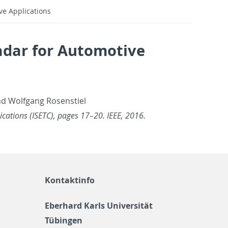
e Applications
adar for Automotive
d Wolf­gang Rosen­stiel
i­ca­tions (ISETC), pages 17–20. IEEE, 2016.
Kontaktinfo
Eberhard Karls Universität
Tübingen