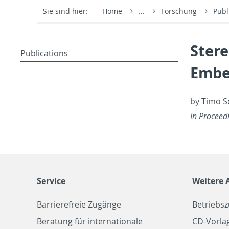
Sie sind hier:
Home
...
Forschung
Publ
Ster
Publications
Embe
by Timo Sc
In Pro­ceed
Service
Weitere 
Barrierefreie Zugänge
Betriebs
Beratung für internationale
CD-Vorla