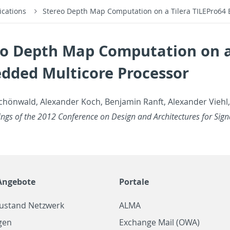
ications
Stereo Depth Map Computation on a Tilera TILEPro64
eo Depth Map Computation on a 
dded Multicore Processor
hönwald, Alexan­der Koch, Ben­jamin Ranft, Alexan­der Viehl,
­ings of the 2012 Con­fer­ence on De­sign and Ar­chi­tec­tures for Si
Angebote
Portale
zustand Netzwerk
ALMA
gen
Exchange Mail (OWA)