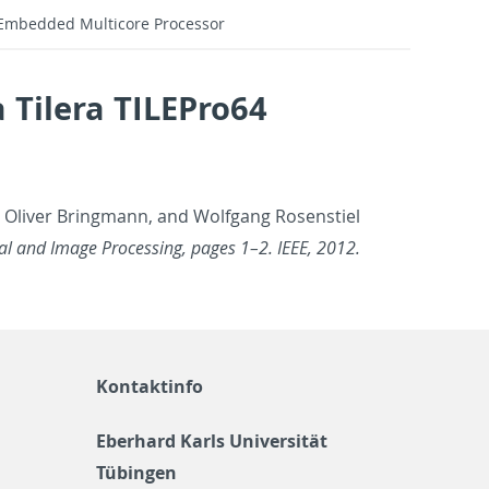
 Embedded Multicore Processor
Tilera TILEPro64
 Oliver Bring­mann, and Wolf­gang Rosen­stiel
g­nal and Image Pro­cess­ing, pages 1–2. IEEE, 2012.
Kontaktinfo
Eberhard Karls Universität
Tübingen