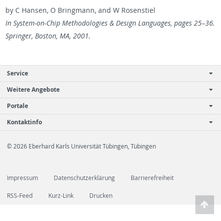
by C Hansen, O Bring­mann, and W Rosen­stiel
In Sys­tem-on-Chip Method­olo­gies & De­sign Lan­guages, pages 25–36.
Springer, Boston, MA, 2001.
Service
Weitere Angebote
Portale
Kontaktinfo
© 2026 Eberhard Karls Universität Tübingen, Tübingen
Impressum
Datenschutzerklärung
Barrierefreiheit
RSS-Feed
Kurz-Link
Drucken