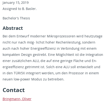
Jan­u­ary 15, 2019
As­signed to B. Basler.
Bach­e­lor’s The­sis
Ab­stract
Bei dem En­twurf mod­erner Mikro­prozes­soren wird heutzu­tage
nicht nur nach mög- lichst hoher Rechen­leis­tung, son­dern
auch nach hoher En­ergieef­fizienz in Verbindung mit einem
kom­pak­ten De­sign gestrebt. Eine Möglichkeit ist die In­te­gra­tion
einer zusätzlichen ALU, die auf eine geringe Fläche und En­
ergieef­fizienz getrimmt ist. Solch eine ALU soll en­twick­elt und
in den TÜRI5X in­te­gri­ert wer­den, um den Prozes­sor in einem
neuen low-power Modus zu be­treiben.
Con­tact
Bring­mann, Oliver