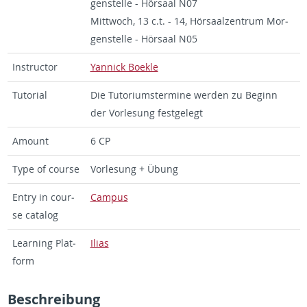
gen­stel­le - Hör­saal N07
Mitt­woch, 13 c.t. - 14, Hör­saal­zen­trum Mor­
gen­stel­le - Hör­saal N05
In­struc­tor
Yan­nick Bo­ek­le
Tu­to­ri­al
Die Tu­to­ri­ums­ter­mi­ne wer­den zu Be­ginn
der Vor­le­sung fest­ge­legt
Amount
6 CP
Type of cour­se
Vor­le­sung + Übung
Entry in cour­
Cam­pus
se ca­ta­log
Learning Plat­
Ilias
form
Be­schrei­bung