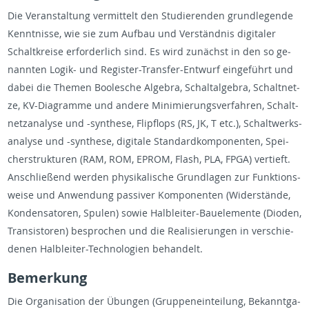
Die Ver­an­stal­tung ver­mit­telt den Stu­die­ren­den grund­le­gen­de
Kennt­nis­se, wie sie zum Auf­bau und Ver­ständ­nis di­gi­ta­ler
Schalt­krei­se er­for­der­lich sind. Es wird zu­nächst in den so ge­
nann­ten Lo­gik- und Re­gis­ter-Trans­fer-Ent­wurf ein­ge­führt und
dabei die The­men Boo­le­sche Al­ge­bra, Schal­tal­ge­bra, Schalt­net­
ze, KV-Dia­gram­me und an­de­re Mi­ni­mie­rungs­ver­fah­ren, Schalt­
netz­ana­ly­se und -syn­the­se, Flip­flops (RS, JK, T etc.), Schalt­werks­
ana­ly­se und -syn­the­se, di­gi­ta­le Stan­dard­kom­po­nen­ten, Spei­
cher­struk­tu­ren (RAM, ROM, EPROM, Flash, PLA, FPGA) ver­tieft.
An­schlie­ßend wer­den phy­si­ka­li­sche Grund­la­gen zur Funk­ti­ons­
wei­se und An­wen­dung pas­si­ver Kom­po­nen­ten (Wi­der­stän­de,
Kon­den­sa­to­ren, Spu­len) sowie Halb­lei­ter-Bau­ele­men­te (Di­oden,
Tran­sis­to­ren) be­spro­chen und die Rea­li­sie­run­gen in ver­schie­
de­nen Halb­lei­ter-Tech­no­lo­gi­en be­han­delt.
Be­mer­kung
Die Or­ga­ni­sa­ti­on der Übun­gen (Grup­pen­ein­tei­lung, Be­kannt­ga­