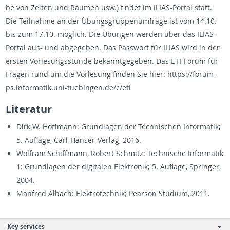
be von Zei­ten und Räu­men usw.) fin­det im ILI­AS-Por­tal statt.
Die Teil­nah­me an der Übungs­grup­pen­um­fra­ge ist vom 14.10.
bis zum 17.10. mög­lich. Die Übun­gen wer­den über das ILI­AS-
Por­tal aus- und ab­ge­ge­ben. Das Pass­wort für ILIAS wird in der
ers­ten Vor­le­sungs­stun­de be­kannt­ge­ge­ben. Das ETI-Fo­rum für
Fra­gen rund um die Vor­le­sung fin­den Sie hier: https://​forum-​
ps.​informatik.​uni-​tuebingen.​de/​c/​eti
Li­te­ra­tur
Dirk W. Hoff­mann: Grund­la­gen der Tech­ni­schen In­for­ma­tik;
5. Auf­la­ge, Carl-Han­ser-Ver­lag, 2016.
Wolf­ram Schiff­mann, Ro­bert Schmitz: Tech­ni­sche In­for­ma­tik
1: Grund­la­gen der di­gi­ta­len Elek­tro­nik; 5. Auf­la­ge, Sprin­ger,
2004.
Man­fred Al­bach: Elek­tro­tech­nik; Pear­son Stu­di­um, 2011.
Key services