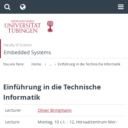
Faculty of Science
Embedded Systems
You are here:
Home
...
Einführung in die Technische Informatik
Einführung in die Technische
Informatik
Lec­tu­rer
Oli­ver Bring­mann
Lec­tu­re
Mon­tag, 10 c.t. - 12, Hör­saal­zen­trum Mor­