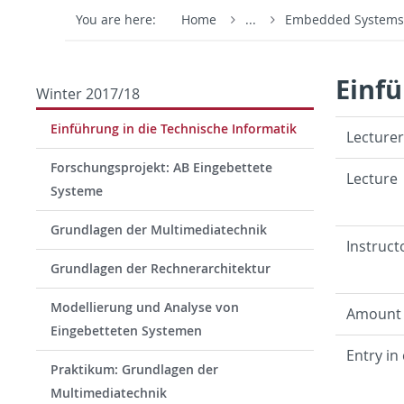
You are here:
Home
...
Embedded System
Einfü
Winter 2017/18
Einführung in die Technische Informatik
Lec­turer
Forschungsprojekt: AB Eingebettete
Lec­ture
Systeme
Grundlagen der Multimediatechnik
In­struc­
Grundlagen der Rechnerarchitektur
Modellierung und Analyse von
Amount
Eingebetteten Systemen
Entry in 
Praktikum: Grundlagen der
Multimediatechnik