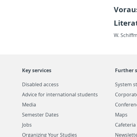
Vo­rau
Lit­er­
W. Schiff­m
Key services
Further s
Disabled access
System s
Advice for international students
Corporat
Media
Conferen
Semester Dates
Maps
Jobs
Cafeteri
Organizing Your Studies
Newslette