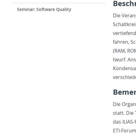
Beschr
Seminar: Software Quality
Die Ve­r­a
Schaltkrei
ver­tiefen
fahren, Sch
(RAM, ROM,
twurf. An­
Kon­den­sa
ver­schied
Be­me
Die Or­gan
statt. Die
das IL­IAS
ETI-Fo­rum