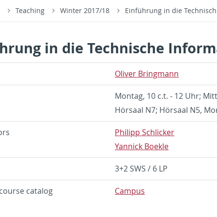
s
Teaching
Winter 2017/18
Einführung in die Technisch
hrung in die Technische Inform
Oliver Bring­mann
Mon­tag, 10 c.t. - 12 Uhr; Mit
Hörsaal N7; Hörsaal N5, Mor­
tors
Philipp Schlicker
Yan­nick Boekle
3+2 SWS / 6 LP
course cat­a­log
Cam­pus