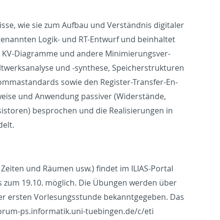
isse, wie sie zum Auf­bau und Verständnis dig­i­taler
­ge­nan­nten Logik- und RT-En­twurf und bein­hal­tet
tze, KV-Di­a­gramme und an­dere Min­imierungsver­
altwerk­s­analyse und -syn­these, Spe­ich­er­struk­turen
­ma­s­tan­dards sowie den Reg­is­ter-Trans­fer-En­
sweise und An­wen­dung pas­siver (Widerstände,
­s­toren) be­sprochen und die Re­al­isierun­gen in
delt.
n Zeiten und Räumen usw.) findet im IL­IAS-Por­tal
is zum 19.10. möglich. Die Übun­gen wer­den über
der er­sten Vor­lesungsstunde bekan­nt­gegeben. Das
um-​ps.​informatik.​uni-​tuebingen.​de/​c/​eti