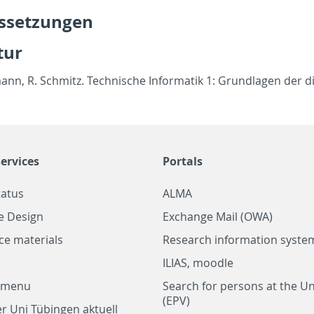
s­set­zun­gen
atur
ann, R. Schmitz. Tech­nis­che In­for­matik 1: Grund­la­gen der dig
ervices
Portals
tatus
ALMA
e Design
Exchange Mail (OWA)
ce materials
Research information system
ILIAS, moodle
a menu
Search for persons at the Un
(EPV)
r Uni Tübingen aktuell