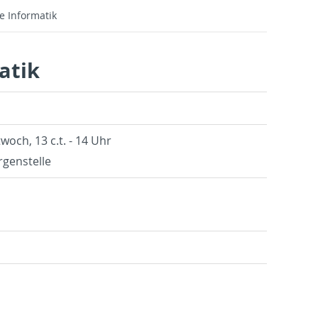
e Informatik
atik
twoch, 13 c.t. - 14 Uhr
gen­stelle