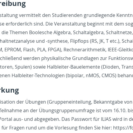
ei­bung
nstal­tung ver­mit­telt den Studieren­den grundle­gende Ken­nt­n
se er­forder­lich sind. Die Ve­r­anstal­tung be­ginnt mit dem so
d die The­men Boo­lesche Al­ge­bra, Schal­tal­ge­bra, Schalt­ne
alt­net­z­analyse und -syn­these, Flipflops (RS, JK, T etc.), Sch
 EPROM, Flash, PLA, FPGA), Rech­ner­arith­metik, IEEE-Gleitkom
schließend wer­den physikalis­che Grund­la­gen zur Funk­tion­
toren, Spulen) sowie Hal­bleiter-Bauele­mente (Dio­den, Tran­si
e­nen Hal­bleiter-Tech­nolo­gien (bipo­lar, nMOS, CMOS) be­han­
rkung
­i­sa­tion der Übun­gen (Grup­penein­teilung, Bekan­nt­gabe vo
 Teil­nahme an der Übungs­grup­penum­frage ist vom 16.10. b
-Por­tal aus- und abgegeben. Das Pass­wort für ILIAS wird in 
 für Fra­gen rund um die Vor­lesung finden Sie hier: https://​for